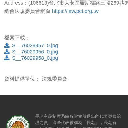
Address：(106613)台北市大安區羅斯福路三段269巷
總會法規委員會網頁
https://law.pct.org.tw
檔案下載：
S__76029957_0.jpg
S__76029956_0.jpg
S__76029958_0.jpg
資料提供單位：
法規委員會
長老主義制度乃由各堂會所選出的代表專負治
理之責。這些代表被稱為「長老」，長老有